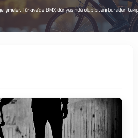
elişmeler. Türkiye’de BMX dünyasında olup biteni buradan takip e