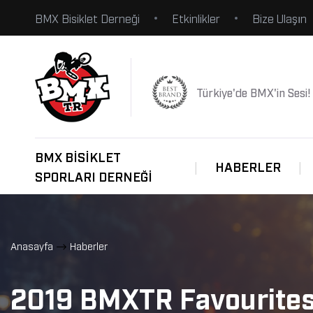
BMX Bisiklet Derneği
Etkinlikler
Bize Ulaşın
Türkiye'de BMX'in Sesi!
BMX BISIKLET
HABERLER
SPORLARI DERNEĞI
Anasayfa
Haberler
2019 BMXTR Favourite