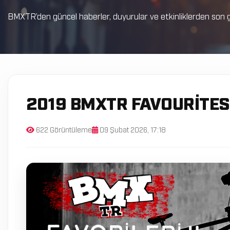
BMXTR’den güncel haberler, duyurular ve etkinliklerden son g
2019 BMXTR FAVOURITES
622 Görüntüleme
09 Şubat 2026, 17:18