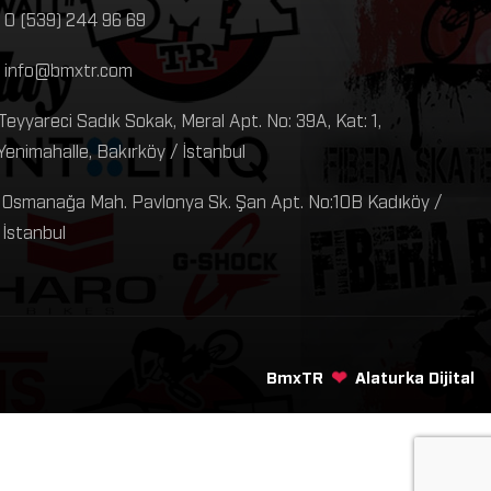
0 (539) 244 96 69
info@bmxtr.com
Teyyareci Sadık Sokak, Meral Apt. No: 39A, Kat: 1,
Yenimahalle, Bakırköy / İstanbul
Osmanağa Mah. Pavlonya Sk. Şan Apt. No:10B Kadıköy /
İstanbul
❤
BmxTR
Alaturka Dijital