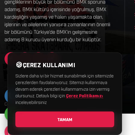
gençliklerinin büyük bir bölümünü BMX sporuna
adamış, BMX kültürü içerisinde yoğrulmuş, BMX
kardeşliğini yaşamış ve halen yaşamakta olan,
işlerinin ve ailelerinin yanısıra zamanlarının önemli
bir bölümünü Türkiye’de BMX’in gelişmesine
adamış 8 kurucu üyenin kurduğu bir kulüptür.
ÇEREZ KULLANIMI
Sizlere daha iyi bir hizmet sunabilmek için sitemizde
çerezlerden faydalanıyoruz. Sitemizi kullanmaya
devam ederek çerezleri kullanmamıza izin vermiş
olursunuz. Detaylı bilgi için
Çerez Politikamızı
inceleyebilirsiniz
Copyright © 2026 BmxTR – Tüm hakları saklıdır.
TAMAM