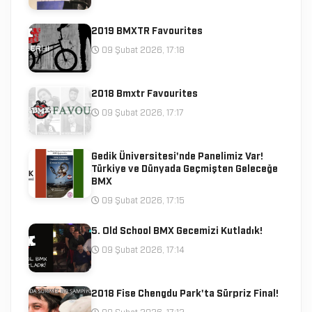
2019 BMXTR Favourites
09 Şubat 2026, 17:18
2018 Bmxtr Favourites
09 Şubat 2026, 17:17
Gedik Üniversitesi'nde Panelimiz Var!
Türkiye ve Dünyada Geçmişten Geleceğe
BMX
09 Şubat 2026, 17:15
5. Old School BMX Gecemizi Kutladık!
09 Şubat 2026, 17:14
2018 Fise Chengdu Park'ta Sürpriz Final!