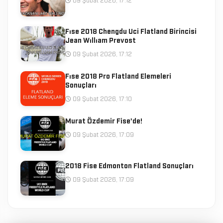
09 Şubat 2026, 17:12
Fıse 2018 Chengdu Uci Flatland Birincisi
Jean Wıllıam Prevost
09 Şubat 2026, 17:12
Fıse 2018 Pro Flatland Elemeleri
Sonuçları
09 Şubat 2026, 17:10
Murat Özdemir Fise'de!
09 Şubat 2026, 17:09
2018 Fise Edmonton Flatland Sonuçları
09 Şubat 2026, 17:09