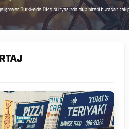
elişmeler. Türkiye’de BMX dünyasında olup biteni buradan takip e
RTAJ