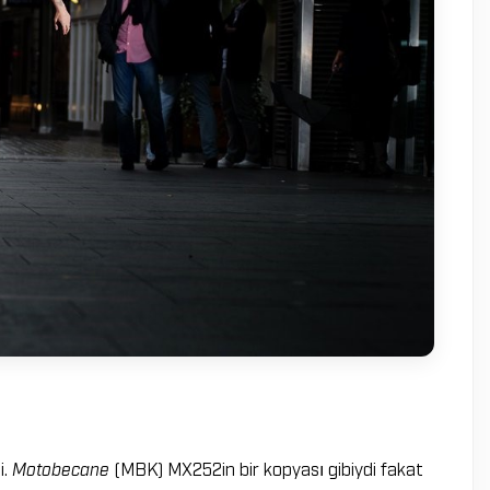
i.
Motobecane
(MBK) MX252in bir kopyası gibiydi fakat