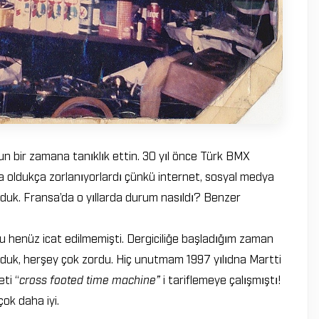
n bir zamana tanıklık ettin. 30 yıl önce Türk BMX
kta oldukça zorlanıyorlardı çünkü internet, sosyal medya
rduk. Fransa’da o yıllarda durum nasıldı? Benzer
 henüz icat edilmemişti. Dergiciliğe başladığım zaman
yorduk, herşey çok zordu. Hiç unutmam 1997 yılıdna Martti
ti “
cross footed time machine”
i tariflemeye çalışmıştı!
ok daha iyi.