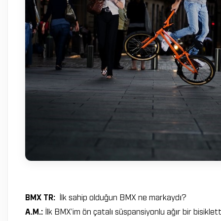
BMX TR:
İlk sahip olduğun BMX ne markaydı?
A.M.:
İlk BMX’im ön çatalı süspansiyonlu ağır bir bisiklett