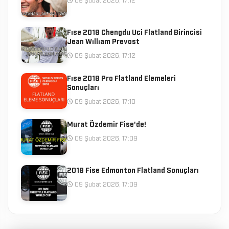
09 Şubat 2026, 17:12
Fıse 2018 Chengdu Uci Flatland Birincisi
Jean Wıllıam Prevost
09 Şubat 2026, 17:12
Fıse 2018 Pro Flatland Elemeleri
Sonuçları
09 Şubat 2026, 17:10
Murat Özdemir Fise'de!
09 Şubat 2026, 17:09
2018 Fise Edmonton Flatland Sonuçları
09 Şubat 2026, 17:09