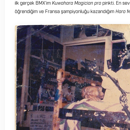
ilk gerçek BMX’im
Kuwahara Magician pro
pinkti. En sev
öğrendiğim ve Fransa şampiyonluğu kazandığım
Haro M