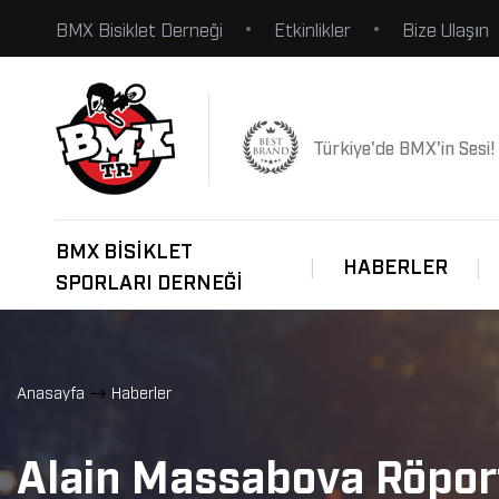
BMX Bisiklet Derneği
Etkinlikler
Bize Ulaşın
Türkiye'de BMX'in Sesi!
BMX BISIKLET
HABERLER
SPORLARI DERNEĞI
Anasayfa
Haberler
Alain Massabova Röpor