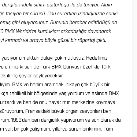
rgilerindeki sihirli editörlüğü ile de tanıyor. Alain
e taşıyan bir sürücü. Onu sürerken izlediğinizde sanki
zlemiş gibi oluyorsunuz. Bununla beraber editörlüğü de
13 BMX Worlds’te kurdukları arkadaşlığa dayanarak
i kırmadı ve ortaya böyle güzel bir röportaj çıktı.
 yapıyor olmaktan dolayı çok mutluyuz. Hedefimiz
e eminiz ki sen de Türk BMX Dünyası-özellikle Türk
cak ilginç şeyler söyleyeceksin.
lıyım. BMX ve benim aramdaki hikaye çok büyük bir
ukça tehlikeli bir bölgesinde yaşıyordum ve aslında BMX
ı kurtardı ve ben de onu hayatımın merkezine koymaya
a sürüyorum, Fransa’daki büyük organizasyonları ben
rum, 1996’dan beri dergicilik yapıyorum ve son olarak da
 var, bir çok çalışmam, yıllarca süren birikimim. Tüm