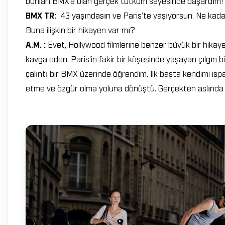
bunları BMX’e olan gerçek tutkum sayesinde başardım!
BMX TR:
43 yaşındasın ve Paris’te yaşıyorsun. Ne kadar 
Buna ilişkin bir hikayen var mı?
A.M. :
Evet, Hollywood filmlerine benzer büyük bir hikay
kavga eden, Paris’in fakir bir köşesinde yaşayan çılgın 
çalıntı bir BMX üzerinde öğrendim. İlk başta kendimi is
etme ve özgür olma yoluna dönüştü. Gerçekten aslında 