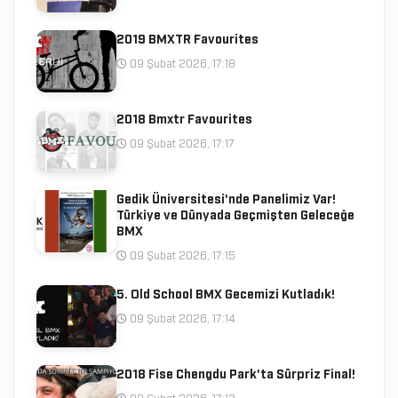
2019 BMXTR Favourites
09 Şubat 2026, 17:18
2018 Bmxtr Favourites
09 Şubat 2026, 17:17
Gedik Üniversitesi'nde Panelimiz Var!
Türkiye ve Dünyada Geçmişten Geleceğe
BMX
09 Şubat 2026, 17:15
5. Old School BMX Gecemizi Kutladık!
09 Şubat 2026, 17:14
2018 Fise Chengdu Park'ta Sürpriz Final!