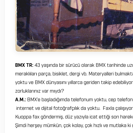
BMX TR:
43 yaşında bir sürücü olarak BMX tarihinde uzu
meraklıları parça, bisiklet, dergi vb. Materyalleri bulma
yoktu ve BMX dünyasını yıllarca geriden takip edebiliyo
zorluklarınız var mıydı?
A.M.:
BMX’e başladığımda telefonum yoktu, cep telefonu
internet ve dijital fotoğrafçılık da yoktu. Faxla çalışı
Kuoppa fax göndermiş, düz yazıyla icat ettiği son hareke
Şimdi herşey mümkün, çok kolay, çok hızlı ve mutlaka ki ç