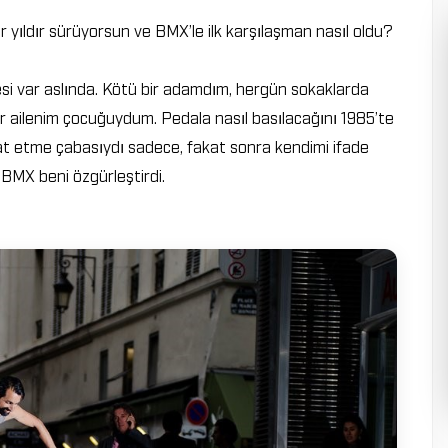
yıldır sürüyorsun ve BMX’le ilk karşılaşman nasıl oldu?
esi var aslında. Kötü bir adamdım, hergün sokaklarda
bir ailenim çocuğuydum. Pedala nasıl basılacağını 1985’te
pat etme çabasıydı sadece, fakat sonra kendimi ifade
BMX beni özgürleştirdi.