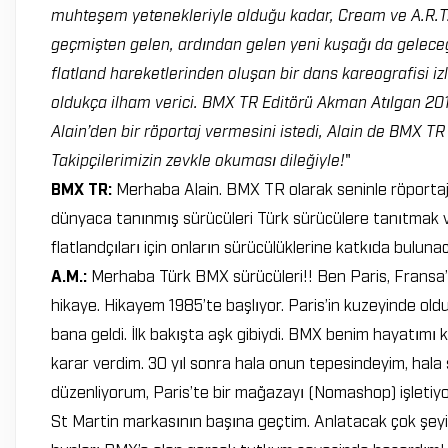
muhteşem yetenekleriyle olduğu kadar, Cream ve A.R.T. de
geçmişten gelen, ardından gelen yeni kuşağı da geleceğ
flatland hareketlerinden oluşan bir dans kareografisi i
oldukça ilham verici. BMX TR Editörü Akman Atılgan 20
Alain’den bir röportaj vermesini istedi, Alain de BMX TR y
Takipçilerimizin zevkle okuması dileğiyle!
"
BMX TR:
Merhaba Alain. BMX TR olarak seninle röportaj
dünyaca tanınmış sürücüleri Türk sürücülere tanıtmak v
flatlandçıları için onların sürücülüklerine katkıda buluna
A.M.:
Merhaba Türk BMX sürücüleri!! Ben Paris, Fransa’
hikaye. Hikayem 1985’te başlıyor. Paris’in kuzeyinde old
bana geldi. İlk bakışta aşk gibiydi. BMX benim hayatım
karar verdim. 30 yıl sonra hala onun tepesindeyim, hal
düzenliyorum, Paris’te bir mağazayı (Nomashop) işletiyo
St Martin markasının başına geçtim. Anlatacak çok şeyim