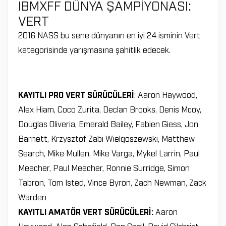
IBMXFF DÜNYA ŞAMPİYONASI:
VERT
2016 NASS bu sene dünyanın en iyi 24 isminin Vert
kategorisinde yarışmasına şahitlik edecek.
KAYITLI PRO VERT SÜRÜCÜLERİ
: Aaron Haywood,
Alex Hiam, Coco Zurita, Declan Brooks, Denis Mcoy,
Douglas Oliveria, Emerald Bailey, Fabien Giess, Jon
Barnett, Krzysztof Zabi Wielgoszewski, Matthew
Search, Mike Mullen, Mike Varga, Mykel Larrin, Paul
Meacher, Paul Meacher, Ronnie Surridge, Simon
Tabron, Tom Isted, Vince Byron, Zach Newman, Zack
Warden
KAYITLI AMATÖR VERT SÜRÜCÜLERİ:
Aaron
Haywood, Alan Schofield, Ben Snell, David Gilchrist,