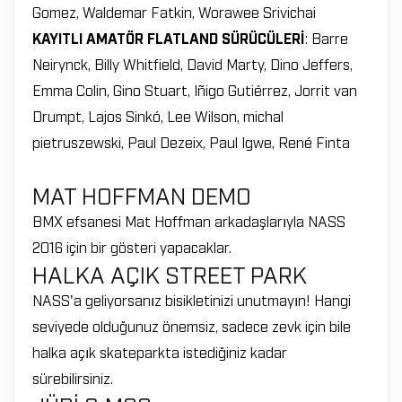
Gomez, Waldemar Fatkin, Worawee Srivichai
KAYITLI AMATÖR FLATLAND SÜRÜCÜLERİ
: Barre
Neirynck, Billy Whitfield, David Marty, Dino Jeffers,
Emma Colin, Gino Stuart, Iñigo Gutiérrez, Jorrit van
Drumpt, Lajos Sinkó, Lee Wilson, michal
pietruszewski, Paul Dezeix, Paul Igwe, René Finta
MAT HOFFMAN DEMO
BMX efsanesi Mat Hoffman arkadaşlarıyla NASS
2016 için bir gösteri yapacaklar.
HALKA AÇIK STREET PARK
NASS'a geliyorsanız bisikletinizi unutmayın! Hangi
seviyede olduğunuz önemsiz, sadece zevk için bile
halka açık skateparkta istediğiniz kadar
sürebilirsiniz.