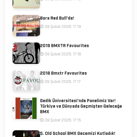
Bora Red Bull'da!
09 Şubat 2026, 17:19
2019 BMXTR Favourites
09 Şubat 2026, 17:18
2018 Bmxtr Favourites
09 Şubat 2026, 17:17
Gedik Üniversitesi'nde Panelimiz Var!
Türkiye ve Dünyada Geçmişten Geleceğe
BMX
09 Şubat 2026, 17:15
5. Old School BMX Gecemizi Kutladık!