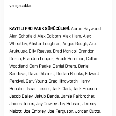
yarışacaklar.
KAYITLI PRO PARK SÜRÜCÜLERİ
: Aaron Haywood,
Alan Schofield, Alex Colborn, Alex Hiam, Alex
Wheatley, Allister Loughran, Angus Gough, Arto
Arukuusk, Billy Reeves, Brad Mcnicol, Brandon
Dosch, Brandon Loupos, Brock Hornman, Callum
Woodland, Cam Peake, Daniel Dhers, Daniel
Sandoval, David Gilchrist, Declan Brooks, Edward
Percival, Gary Young, Greg Illingworth, Harry
Boucher, Isaac Lesser, Jack Clark, Jack Hobson,
Jacob Bailey, Jakub Benda, Jamie Fairbrother,
James Jones, Jay Cowley, Jay Hobson, Jeremy
Malott, Joe Embrey, Joe Ferguson, Jordan Cutts,