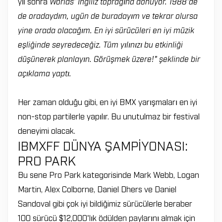
yıl sonra
Worlds’ İngiliz toprağına dönüyor. 1988'de
de oradaydım, ugün de buradayım ve tekrar olursa
yine orada olacağım. En iyi sürücüleri en iyi müzik
eşliğinde seyredeceğiz. Tüm yılınızı bu etkinliği
düşünerek planlayın. Görüşmek üzere!" şeklinde bir
açıklama yaptı.
Her zaman olduğu gibi, en iyi BMX yarışmaları en iyi
non-stop partilerle yapılır. Bu unutulmaz bir festival
deneyimi olacak.
IBMXFF DÜNYA ŞAMPİYONASI:
PRO PARK
Bu sene Pro Park kategorisinde Mark Webb, Logan
Martin, Alex Colborne, Daniel Dhers ve Daniel
Sandoval gibi çok iyi bildiğimiz sürücülerle beraber
100 sürücü $12,000'lık ödülden paylarını almak için