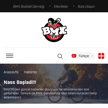
BMX Bisiklet Derneği
Etkinlikler
Bize Ulaşın
Türkçe
Anasayfa
Haberler
Nass Başladi!!!
BMXTR’den güncel haberler, duyurular ve etkinliklerden son
gelişmeler. Türkiye’de BMX dünyasında olup biteni buradan takip
edebilirsiniz.