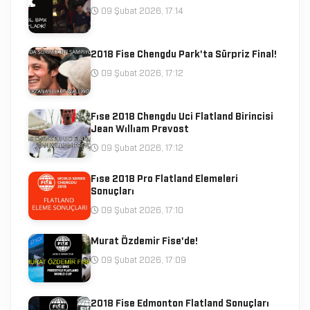
09 Şubat 2026, 17:14
2018 Fise Chengdu Park'ta Sürpriz Final!
09 Şubat 2026, 17:12
Fıse 2018 Chengdu Uci Flatland Birincisi
Jean Wıllıam Prevost
09 Şubat 2026, 17:12
Fıse 2018 Pro Flatland Elemeleri
Sonuçları
09 Şubat 2026, 17:10
Murat Özdemir Fise'de!
09 Şubat 2026, 17:09
2018 Fise Edmonton Flatland Sonuçları