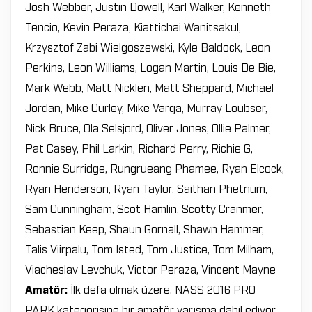
Josh Webber, Justin Dowell, Karl Walker, Kenneth
Tencio, Kevin Peraza, Kiattichai Wanitsakul,
Krzysztof Zabi Wielgoszewski, Kyle Baldock, Leon
Perkins, Leon Williams, Logan Martin, Louis De Bie,
Mark Webb, Matt Nicklen, Matt Sheppard, Michael
Jordan, Mike Curley, Mike Varga, Murray Loubser,
Nick Bruce, Ola Selsjord, Oliver Jones, Ollie Palmer,
Pat Casey, Phil Larkin, Richard Perry, Richie G,
Ronnie Surridge, Rungrueang Phamee, Ryan Elcock,
Ryan Henderson, Ryan Taylor, Saithan Phetnum,
Sam Cunningham, Scot Hamlin, Scotty Cranmer,
Sebastian Keep, Shaun Gornall, Shawn Hammer,
Talis Viirpalu, Tom Isted, Tom Justice, Tom Milham,
Viacheslav Levchuk, Victor Peraza, Vincent Mayne
Amatör:
İlk defa olmak üzere, NASS 2016 PRO
PARK kategorisine bir amatör yarışma dahil ediyor.