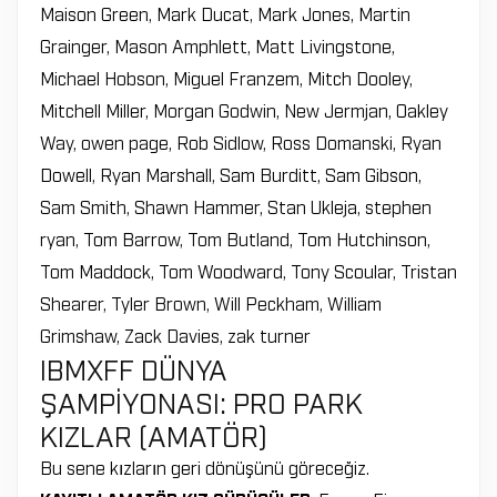
Maison Green, Mark Ducat, Mark Jones, Martin
Grainger, Mason Amphlett, Matt Livingstone,
Michael Hobson, Miguel Franzem, Mitch Dooley,
Mitchell Miller, Morgan Godwin, New Jermjan, Oakley
Way, owen page, Rob Sidlow, Ross Domanski, Ryan
Dowell, Ryan Marshall, Sam Burditt, Sam Gibson,
Sam Smith, Shawn Hammer, Stan Ukleja, stephen
ryan, Tom Barrow, Tom Butland, Tom Hutchinson,
Tom Maddock, Tom Woodward, Tony Scoular, Tristan
Shearer, Tyler Brown, Will Peckham, William
Grimshaw, Zack Davies, zak turner
IBMXFF DÜNYA
ŞAMPİYONASI: PRO PARK
KIZLAR (AMATÖR)
Bu sene kızların geri dönüşünü göreceğiz.