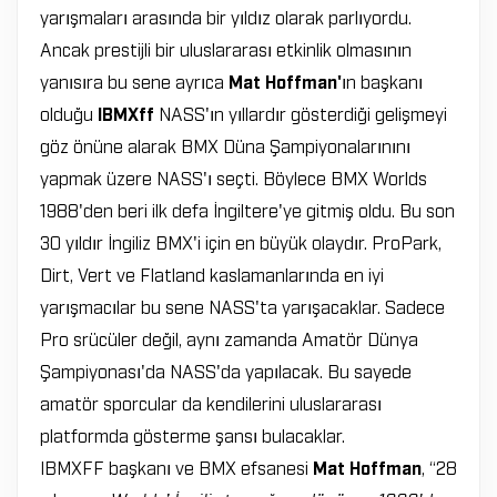
yarışmaları arasında bir yıldız olarak parlıyordu.
Ancak prestijli bir uluslararası etkinlik olmasının
yanısıra bu sene ayrıca
Mat Hoffman'
ın başkanı
olduğu
IBMXff
NASS'ın yıllardır gösterdiği gelişmeyi
göz önüne alarak BMX Düna Şampiyonalarınını
yapmak üzere NASS'ı seçti. Böylece BMX Worlds
1988'den beri ilk defa İngiltere'ye gitmiş oldu. Bu son
30 yıldır İngiliz BMX'i için en büyük olaydır. ProPark,
Dirt, Vert ve Flatland kaslamanlarında en iyi
yarışmacılar bu sene NASS'ta yarışacaklar. Sadece
Pro srücüler değil, aynı zamanda Amatör Dünya
Şampiyonası'da NASS'da yapılacak. Bu sayede
amatör sporcular da kendilerini uluslararası
platformda gösterme şansı bulacaklar.
IBMXFF başkanı ve BMX efsanesi
Mat Hoffman
, “28