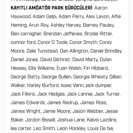
KAYITLI AMÖATÖR PARK SÜRÜCÜLERİ
: Aaron
Haywood, Adam Gelpi, Adam Perry, Alex Levon, Alfie
Heming, Arun Roy, Ashley Harvey, Barney Pauley,
Ben carragher, Brendan Jefferies, Brodie Ritter,
connor ford, Conor O Toole, Conor Smyth, Corey
Moore, Dale Tunstead, Dan Allington, Daniel Brindley,
Daniel Jones, David Gilchrist, David Marty, Dylan
Hessey, Ellis Williams, Euan Walsh, Fin Hibberd,
George Batty, George Bullen, Georgia Wheaty, Gillian
Walker, Harley Burford, Isaac Venn, jack dumper,
Jack Filkins, Jack Hedges, Jack Lannie, Jack Turner,
James Edwards, James Redrup, James Ross,
James Wright, Jamie Moore, Jason Webber, Jesse
Baker, Jordon Bissell, Joshua Lane, Kalvis Lazdins,
lee carter, Leo Smith, Leon Hockley, Louis De bie,