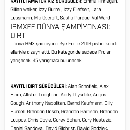
KAYITLI AMATÖR KIZ SÜRÜCÜLER
: Emma Finnegan,
Gillian walker, Izzy Burrell, Izzy Ellefsen, Lara
Lessmann, Mia Oscroft, Sasha Pardoe, Val Ward
IBMXFF DÜNYA ŞAMPİYONASI:
DIRT
Dünya BMX şampiyonu Kye Forte 2016 pistini kendi
elleriyle dizayn etti. Bu kategoride sadece Prolar
yarışacak. 45 yarışmacı bulunacak.
KAYITLI DIRT SÜRÜCÜLERİ
: Alan Schofield, Alex
Hiam, Allister Loughran, Andy Drysdale, Angus
Gough, Anthony Napolitan, Bernd Kaufmann, Billy
Purcell, Brandon Dosch, Brandon Harrison, Brandon
Loupos, Chris Doyle, Corey Bohan, Cory Nastazio,
Daniel Sandoval, David Gilchrist, Dawid Godziek,