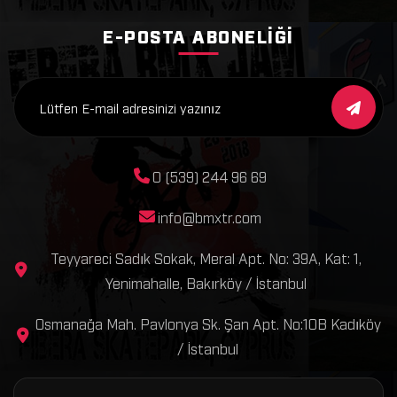
E-POSTA ABONELIĞI
0 (539) 244 96 69
info@bmxtr.com
Teyyareci Sadık Sokak, Meral Apt. No: 39A, Kat: 1,
Yenimahalle, Bakırköy / İstanbul
Osmanağa Mah. Pavlonya Sk. Şan Apt. No:10B Kadıköy
/ İstanbul