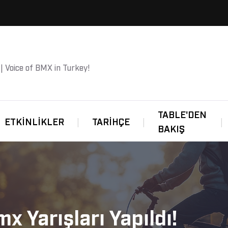
 | Voice of BMX in Turkey!
TABLE'DEN
ETKINLIKLER
TARIHÇE
BAKIŞ
Bmx Yarışları Yapıldı!