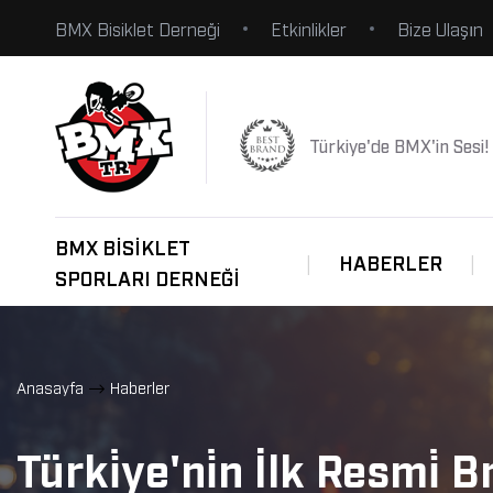
BMX Bisiklet Derneği
Etkinlikler
Bize Ulaşın
Türkiye'de BMX'in Sesi!
BMX BISIKLET
HABERLER
SPORLARI DERNEĞI
Anasayfa
Haberler
Türki̇ye'ni̇n İlk Resmi̇ 