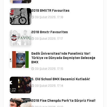
2019 BMXTR Favourites
09 Şubat 2026, 17:18
2018 Bmxtr Favourites
09 Şubat 2026, 17:17
Gedik Üniversitesi'nde Panelimiz Var!
Türkiye ve Dünyada Geçmişten Geleceğe
BMX
09 Şubat 2026, 17:15
5. Old School BMX Gecemizi Kutladık!
09 Şubat 2026, 17:14
2018 Fise Chengdu Park'ta Sürpriz Final!