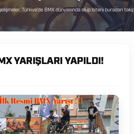
elişmeler. Türkiye’de BMX dünyasında olup biteni buradan takip e
 BMX YARIŞLARI YAPILDI!