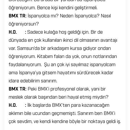
öğreniyorum. Bence kişi kendini geliştirmeli.
BMX TR:
İspanyolca mı? Neden İspanyolca? Nasıl
öğreniyorsun?
H.O. :
Sadece kulağa hoş geldiği için. Bir de
dünyada en çok kullanılan ikinci dil olmasının avantajı
var. Samsun’da bir arkadaşım kursa gidiyor ondan
öğreniyorum. Kitabım falan da yok, onun notlarından
faydalanıyorum. Şu an çok iyi sayılmaz ispanyolcam
ama İspanya’ya gitsem hayatımı sürdürecek kadar
idare edebilirim sanırım.
BMX TR:
Peki BMX’i profesyonel olarak, yani bir
meslek olarak başından beri hayal etmiş miydin?
H.O. :
İlk başlarda BMX’ten para kazanacağım
aklımın bile ucundan geçmemişti. Sanırım ben BMX’i
çok sevdim, ve kendi kendine böyle bir noktaya geldi iş.