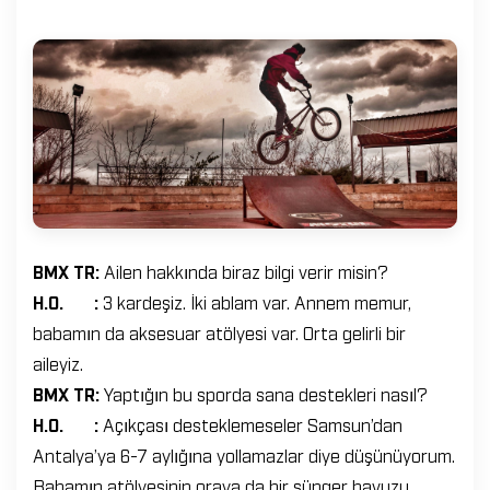
BMX TR:
Ailen hakkında biraz bilgi verir misin?
H.O. :
3 kardeşiz. İki ablam var. Annem memur,
babamın da aksesuar atölyesi var. Orta gelirli bir
aileyiz.
BMX TR:
Yaptığın bu sporda sana destekleri nasıl?
H.O. :
Açıkçası desteklemeseler Samsun’dan
Antalya’ya 6-7 aylığına yollamazlar diye düşünüyorum.
Babamın atölyesinin oraya da bir sünger havuzu