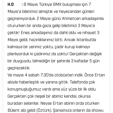
H.O :
8 Mayıs Türkiye BMX buluşması için 7
Mayıs’a biletimizi almıştık ve heyecandan günleri
geçiremiyorduk. 2 Mayıs günü Ahmetcan arkadaşımla
otururken bir anda gaza gelip biletimizi 3 Mayıs’a
çektik! Enes arkadaşımız da dahil oldu ve nihayet 3
Mayıs geldi, hazırlıklarımız bitti. Ancak İstanbul’da
kalmaya bir yerimiz yoktu, çadır kurup kalmayı
planlıyorduk ki çadırımız da yoktu! Gerçekten değişik
bir duyguydu, bilmediğin bir şehirde 3 kafadar 5 gün
geçirecektik.
Ve mayıs 4 sabah 7:30’da otobüsten indik. Önce Ertan
abiyle haberleştik ve yanına gittik. Telefonda çok
konuşmuşluğumuz vardı ama yüz yüze bir ilk oldu.
Gerçekten çok neşeli bir abimiz kendisi, okursa
buradan selamlar. Neyse Ertan abinin orda oturken
Bülent abi geldi (Öztürk). Şansımıza onların da showu