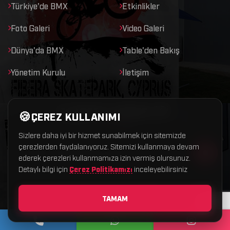
Türkiye'de BMX
Etkinlikler
Foto Galeri
Video Galeri
Dünya'da BMX
Table'den Bakış
Yönetim Kurulu
İletişim
E-POSTA ABONELIĞI
ÇEREZ KULLANIMI
Sizlere daha iyi bir hizmet sunabilmek için sitemizde
çerezlerden faydalanıyoruz. Sitemizi kullanmaya devam
ederek çerezleri kullanmamıza izin vermiş olursunuz.
Detaylı bilgi için
Çerez Politikamızı
inceleyebilirsiniz
0 (539) 244 96 69
TAMAM
info@bmxtr.com