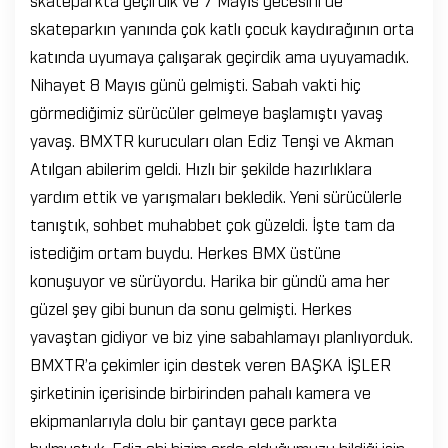
skateparkın yanında çok katlı çocuk kaydırağının orta
katında uyumaya çalışarak geçirdik ama uyuyamadık.
Nihayet 8 Mayıs günü gelmişti. Sabah vakti hiç
görmediğimiz sürücüler gelmeye başlamıştı yavaş
yavaş. BMXTR kurucuları olan Ediz Tenşi ve Akman
Atılgan abilerim geldi. Hızlı bir şekilde hazırlıklara
yardım ettik ve yarışmaları bekledik. Yeni sürücülerle
tanıştık, sohbet muhabbet çok güzeldi. İşte tam da
istediğim ortam buydu. Herkes BMX üstüne
konuşuyor ve sürüyordu. Harika bir gündü ama her
güzel şey gibi bunun da sonu gelmişti. Herkes
yavaştan gidiyor ve biz yine sabahlamayı planlıyorduk.
BMXTR’a çekimler için destek veren BAŞKA İŞLER
şirketinin içerisinde birbirinden pahalı kamera ve
ekipmanlarıyla dolu bir çantayı gece parkta
bulmuştuk. Ediz abi bizim orda olduğumuzu bildiği için