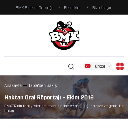
BMX Bisiklet Derneği
Etkinlikler
Bize Ulaşın
Türkçe
Anasayfa
Table'den Bakış
Haktan Oral Röportajı - Ekim 2016
BMXTR’nin faaliyetlerine, etkinliklerine ve topluluğuna hızlı ve genel bir
bakış.