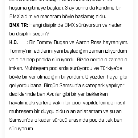
hoşuma gitmeye başladı. 3 ay sonra da kendime bir
BMX aldım ve maceram böyle başlamış oldu.
BMX TR:
Hangi disiplinde BMX sürüyorsun ve neden
bu disiplini seçtin?
H.O. :
Bir Tommy Dugan ve Aaron Ross hayranıyım.
Tommy’nin editlerini yeni başladığım zaman izliyordum
ve o da hep poolda sürüyordu. Bizde nerde o zaman o
imkan. Muhteşem poolarda sürüyordu ve Türkiye’de
böyle bir yer olmadığını biliyordum. O yüzden hayal gibi
geliyordu bana. Birgün Samsun’a skatepark yapılıyor
dediklerinde ben Avcılar gibi bir yer beklerken
hayalimdeki yerlere yakın bir pool yapıldı. İçimde nasıl
muhteşem bir duygu oldu o an anlatamam ve şu an
Samsun’da o kadar sürücü arasında poolda tek ben
sürüyorum.