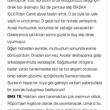
direk bizi aramıştı. Biz de çantayı alıp BAŞKA
İŞLER’den Cemil abiye teslim ettik. O da öyle bir iyilik
yaptı ki unutulmaz. O gece bizi bir hotele yerleştirdi.
Acaip mutluyduk, sonunda bir yatağa yatacaktık!
Odalarımıza çıktıktan sonra güzel bi duş alıp direk
uyumuşuz.
Öğlen hotelden ayrıldık, mutluydum sonunda evime
dönüyordum. Oradan son kez Avcılar skateparka gidip
arkadaşlarımızla vedalaştık. Sağolsunlar otogara
kadar yanlız bırakmadılar bizi ve biz akşam otobüse
binip sabah gözümü açtığımızda Samsun’daydık.
Bunların hepsi bir rüya gibi gelmişti ve ben sabırsızlıkla
bir sonraki buluşmayı bekliyorum!
BMX TR:
Haktan, seni tanımaktan çok memnun olduk.
Röportajın İngilizce olarak da yayınlanacak. Umarız bu
sayede sesini sadece Türkiye'ye değil tüm dünyaya