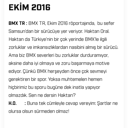
EKIM 2016
BMX TR :
BMX TR, Ekim 2016 röportajında, bu sefer
Samsun’dan bir sürücüye yer veriyor. Haktan Oral.
Haktan da Türkiye’nin bir çok yerinde BMX’le ilgili
zorluklar ve imkansızlıklardan nasibini almış bir sürücü.
Ama biz BMX severleri bu zorluklar durduramıyor,
aksine daha iyi olmaya ve zoru başarmaya motive
ediyor. Çünkü BMX herşeyden önce çok sevmeyi
gerektiren bir spor. Yoksa muhtemelen hemen
hiçbirimiz bu sporu bugüne dek inatla yapıyor
olmazdık. Sen ne dersin Haktan?
H.O. :
Buna tek cümleyle cevap vereyim: Şartlar ne
olursa olsun sürmeden olmaz!