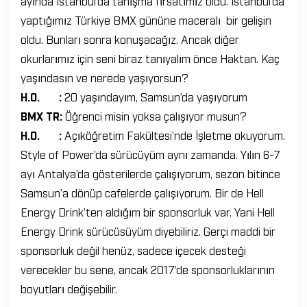
ayında İstanbul’da tanışma fırsatımız oldu. İstanbul’da
yaptığımız Türkiye BMX gününe maceralı bir gelişin
oldu. Bunları sonra konuşacağız. Ancak diğer
okurlarımız için seni biraz tanıyalım önce Haktan. Kaç
yaşındasın ve nerede yaşıyorsun?
H.O. :
20 yaşındayım, Samsun’da yaşıyorum
BMX TR:
Öğrenci misin yoksa çalışıyor musun?
H.O. :
Açıköğretim Fakültesi’nde İşletme okuyorum.
Style of Power’da sürücüyüm aynı zamanda. Yılın 6-7
ayı Antalya’da gösterilerde çalışıyorum, sezon bitince
Samsun’a dönüp cafelerde çalışıyorum. Bir de Hell
Energy Drink’ten aldığım bir sponsorluk var. Yani Hell
Energy Drink sürücüsüyüm diyebiliriz. Gerçi maddi bir
sponsorluk değil henüz, sadece içecek desteği
verecekler bu sene, ancak 2017’de sponsorluklarının
boyutları değişebilir.