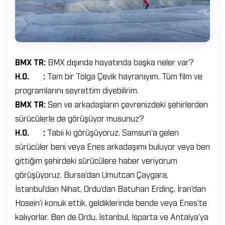
BMX TR:
BMX dışında hayatında başka neler var?
H.O. :
Tam bir Tolga Çevik hayranıyım. Tüm film ve
programlarını seyrettim diyebilirim.
BMX TR:
Sen ve arkadaşların çevrenizdeki şehirlerden
sürücülerle de görüşüyor musunuz?
H.O. :
Tabii ki görüşüyoruz. Samsun’a gelen
sürücüler beni veya Enes arkadaşımı buluyor veya ben
gittiğim şehirdeki sürücülere haber veriyorum
görüşüyoruz. Bursa’dan Umutcan Çaygara,
İstanbul’dan Nihat, Ordu’dan Batuhan Erdinç, İran’dan
Hosein’i konuk ettik, geldiklerinde bende veya Enes’te
kalıyorlar. Ben de Ordu, İstanbul, Isparta ve Antalya’ya