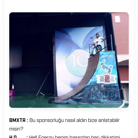
BMXTR :
Bu sponsorluğu nasıl aldın bize anlatabilir
misin?
H.O. :
Hell Energy benim başından beri dikkatimi