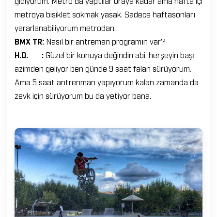
gidiyorum. Metro da yaptılar oraya kadar ama hafta içi
metroya bisiklet sokmak yasak. Sadece haftasonları
yararlanabiliyorum metrodan.
BMX TR:
Nasıl bir antreman programın var?
H.O. :
Güzel bir konuya değindin abi, herşeyin başı
azimden geliyor ben günde 9 saat falan sürüyorum.
Ama 5 saat antrenman yapıyorum kalan zamanda da
zevk için sürüyorum bu da yetiyor bana.