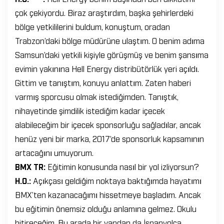
çok çekiyordu. Biraz araştırdım, başka şehirlerdeki
bölge yetkililerini buldum, konuştum, oradan
Trabzon’daki bölge müdürüne ulaştım. O benim adıma
Samsun’daki yetkili kişiyle görüşmüş ve benim şansıma
evimin yakınına Hell Energy distribütörlük yeri açıldı.
Gittim ve tanıştım, konuyu anlattım. Zaten haberi
varmış sporcusu olmak istediğimden. Tanıştık,
nihayetinde şimdilik istediğim kadar içecek
alabileceğim bir içecek sponsorluğu sağladılar, ancak
henüz yeni bir marka, 2017’de sponsorluk kapsamının
artacağını umuyorum.
BMX TR:
Eğitimin konusunda nasıl bir yol izliyorsun?
H.O.:
Açıkçası geldiğim noktaya baktığımda hayatımı
BMX’ten kazanacağımı hissetmeye başladım. Ancak
bu eğitimin önemsiz olduğu anlamına gelmez. Okulu
bitireceğim. Bu arada bir yandan da İspanyolca