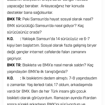
yapacağız beraber. Anlayacağınız her konuda
destekler bana sağolsunlar.
BMX TR:
Peki Samsun’da hayat sosyal olarak nasıl?
BMX sürücülüğü Samsun’da nasıl gidiyor? Kaç
sürücüsünüz orada?
H.O. :
Yaklaşık Samsun'da 14 sürücüyüz ve 6-7
kişiyi ben başlattım. Sosyal olarak fazla gelişmiş biryer
değil, gençler internet cafelerde falan zamanını
geçiriyor.
BMX TR:
Bisiklete ve BMX’e nasıl merak saldın? Kaç
yaşındaydın BMX’le ilk tanıştığında?
H.O. :
İlk bisikletimi dedem almıştı. 7-8 yaşındaydım
o zamanlar. Yaş ilerledi tabii, 17 oldum, arkadaşımda
vardı bir BMX. Ben de her Türk insanı gibi çocuk
bisikleti olarak görüyordum. Ramazan ayında iftardan
sonra sürekli arkadaşın BMX'ini sürüyordum ve