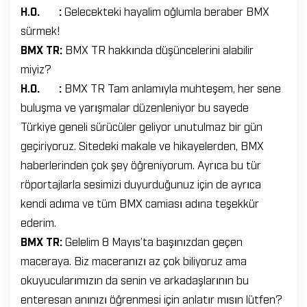
H.O. :
Gelecekteki hayalim oğlumla beraber BMX
sürmek!
BMX TR:
BMX TR hakkında düşüncelerini alabilir
miyiz?
H.O. :
BMX TR Tam anlamıyla muhteşem, her sene
buluşma ve yarışmalar düzenleniyor bu sayede
Türkiye geneli sürücüler geliyor unutulmaz bir gün
geçiriyoruz. Sitedeki makale ve hikayelerden, BMX
haberlerinden çok şey öğreniyorum. Ayrıca bu tür
röportajlarla sesimizi duyurduğunuz için de ayrıca
kendi adıma ve tüm BMX camiası adına teşekkür
ederim.
BMX TR:
Gelelim 8 Mayıs’ta başınızdan geçen
maceraya. Biz maceranızı az çok biliyoruz ama
okuyucularımızın da senin ve arkadaşlarının bu
enteresan anınızı öğrenmesi için anlatır mısın lütfen?