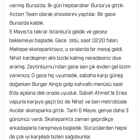
varmış Bursa’da. İlk gün hepberaber Bursa’ya gittik.
Action Team olarak showlarını yaptılar. Bir gece
Bursa’da kaldık.
5 Mayıs’ta tekrar İstanbul’a geldik ve geceyi
beklemeye başladık. Gece oldu, saat 02:20 falan,
Maltepe skateparktayız, o sıralarda bir mesaj geldi.
Nihat kardeşimin aklı bizde kalmış neredesiniz diye
aramış. Zeytinburnu’ndan gece sen çık evden gel bizim
yanımıza. O gece hiç uyumadık, sabaha karşı güneş
doğarken Burger King’e gidip kahvaltı menüsü saat
6’da açılana dek orada uyuduk. Sabah Ahmet’le Enes
vapurla karşıya geçti biz de Nihat ve ben metrobüsle
Avcılar skateparka gittik. Tarih 6 Mayıs, geriye daha 3
günümüz vardı. Skateparkta zaman geçirdikçe
arkadaşlarla tanışmaya başladık. Sürücülerden hepsi
de çok iyi karşıladı bizleri sağolsunlar.