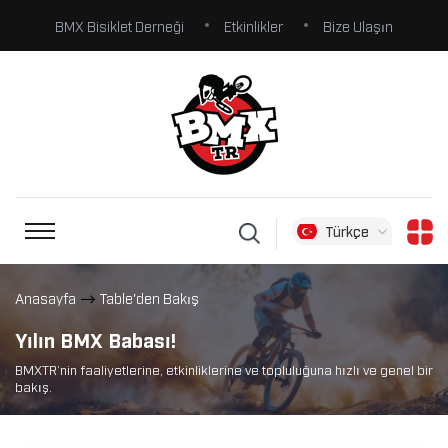
BMX Bisiklet Derneği
Etkinlikler
Bize Ulaşın
Türkçe
Anasayfa
Table'den Bakış
Yılın BMX Babası!
BMXTR’nin faaliyetlerine, etkinliklerine ve topluluğuna hızlı ve genel bir
bakış.