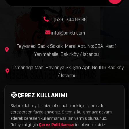
0 (539) 244 96 69
info@bmxtr.com
Teyyareci Sadık Sokak, Meral Apt. No: 39A, Kat: 1,
Yenimahalle, Bakırköy / İstanbul
Osmanağa Mah. Pavlonya Sk. Şan Apt. No:10B Kadıköy
/ İstanbul
ÇEREZ KULLANIMI
Sizlere daha iyi bir hizmet sunabilmek için sitemizde
çerezlerden faydalanıyoruz. Sitemizi kullanmaya devam
Copyright © 2026 BmxTR – Tüm hakları saklıdır.
ederek çerezleri kullanmamıza izin vermiş olursunuz.
❤
BmxTR
Alaturka Dijital
Detaylı bilgi için
Çerez Politikamızı
inceleyebilirsiniz